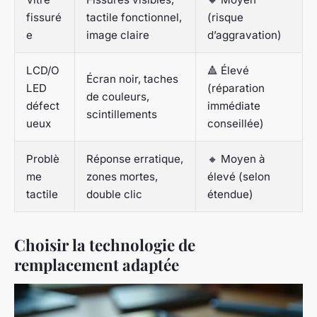
fissuré
tactile fonctionnel,
(risque
e
image claire
d’aggravation)
LCD/O
🔺 Élevé
Écran noir, taches
LED
(réparation
de couleurs,
défect
immédiate
scintillements
ueux
conseillée)
Problè
Réponse erratique,
🔸 Moyen à
me
zones mortes,
élevé (selon
tactile
double clic
étendue)
Choisir la technologie de
remplacement adaptée